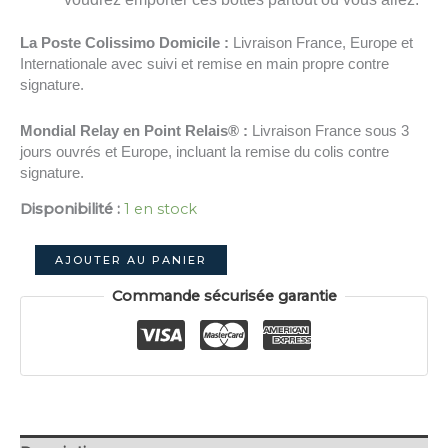
La Poste Colissimo Domicile :
Livraison France, Europe et
Internationale avec suivi et remise en main propre contre
signature.
Mondial Relay en Point Relais® :
Livraison France sous 3
jours ouvrés et Europe, incluant la remise du colis contre
signature.
Disponibilité :
1 en stock
quantité
AJOUTER AU PANIER
de
Commande sécurisée garantie
Paire
de
bottes
pliables
-
Noir
(Large
40-